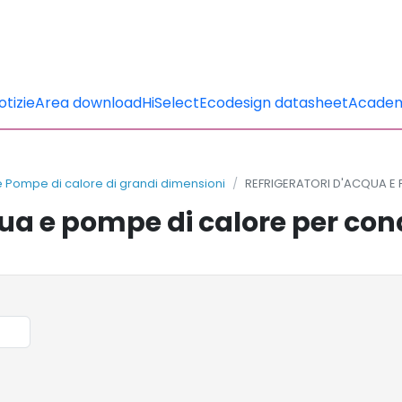
otizie
Area download
HiSelect
Ecodesign datasheet
Acade
 e Pompe di calore di grandi dimensioni
REFRIGERATORI D'ACQUA E
qua e pompe di calore per c