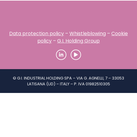
Data protection policy
–
Whistleblowing
–
Cookie
policy
–
G.I. Holding Group
© G.I. INDUSTRIAL HOLDING SPA – VIA G. AGNELLI, 7 – 33053
LATISANA (UD) – ITALY – P. IVA 01982510305