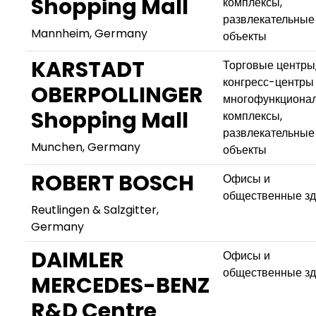
Shopping Mall
комплексы,
развлекательные
Mannheim, Germany
объекты
KARSTADT
Торговые центры
конгресс-центры
OBERPOLLINGER
многофункциона
Shopping Mall
комплексы,
развлекательные
Munchen, Germany
объекты
ROBERT BOSCH
Офисы и
общественные з
Reutlingen & Salzgitter,
Germany
DAIMLER
Офисы и
общественные з
MERCEDES-BENZ
R&D Centre