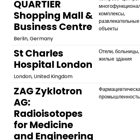
QUARTIER
многофункциона
Shopping Mall &
комплексы,
развлекательные
Business Centre
объекты
Berlin, Germany
St Charles
Отели, больницы,
жилые здания
Hospital London
London, United Kingdom
ZAG Zyklotron
Фармацевтическ
промышленность
AG:
Radioisotopes
for Medicine
and Engineering