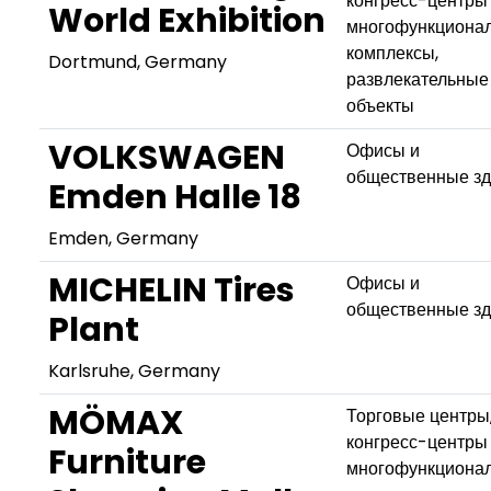
конгресс-центры
World Exhibition
многофункциона
комплексы,
Dortmund, Germany
развлекательные
объекты
VOLKSWAGEN
Офисы и
общественные з
Emden Halle 18
Emden, Germany
MICHELIN Tires
Офисы и
общественные з
Plant
Karlsruhe, Germany
MÖMAX
Торговые центры
конгресс-центры
Furniture
многофункциона