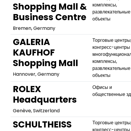
Shopping Mall &
комплексы,
развлекательные
Business Centre
объекты
Bremen, Germany
GALERIA
Торговые центры
конгресс-центры
KAUFHOF
многофункциона
Shopping Mall
комплексы,
развлекательные
Hannover, Germany
объекты
ROLEX
Офисы и
общественные з
Headquarters
Genève, Switzerland
SCHULTHEISS
Торговые центры
конгресс-центры