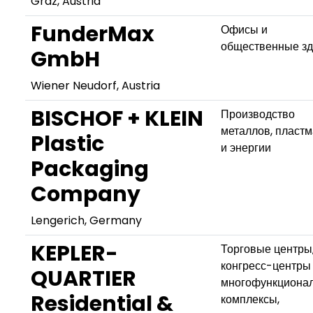
Graz, Austria
FunderMax
Офисы и
общественные з
GmbH
Wiener Neudorf, Austria
BISCHOF + KLEIN
Производство
металлов, пласт
Plastic
и энергии
Packaging
Company
Lengerich, Germany
KEPLER-
Торговые центры
конгресс-центры
QUARTIER
многофункциона
Residential &
комплексы,